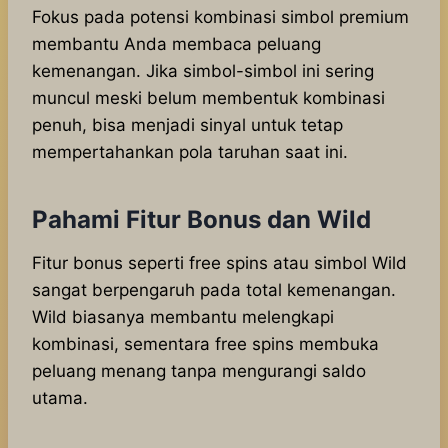
Fokus pada potensi kombinasi simbol premium
membantu Anda membaca peluang
kemenangan. Jika simbol-simbol ini sering
muncul meski belum membentuk kombinasi
penuh, bisa menjadi sinyal untuk tetap
mempertahankan pola taruhan saat ini.
Pahami Fitur Bonus dan Wild
Fitur bonus seperti free spins atau simbol Wild
sangat berpengaruh pada total kemenangan.
Wild biasanya membantu melengkapi
kombinasi, sementara free spins membuka
peluang menang tanpa mengurangi saldo
utama.