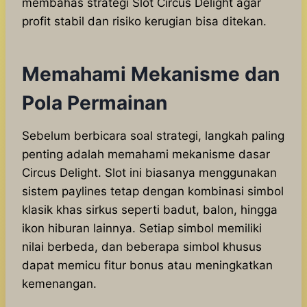
membahas strategi Slot Circus Delight agar
profit stabil dan risiko kerugian bisa ditekan.
Memahami Mekanisme dan
Pola Permainan
Sebelum berbicara soal strategi, langkah paling
penting adalah memahami mekanisme dasar
Circus Delight. Slot ini biasanya menggunakan
sistem paylines tetap dengan kombinasi simbol
klasik khas sirkus seperti badut, balon, hingga
ikon hiburan lainnya. Setiap simbol memiliki
nilai berbeda, dan beberapa simbol khusus
dapat memicu fitur bonus atau meningkatkan
kemenangan.