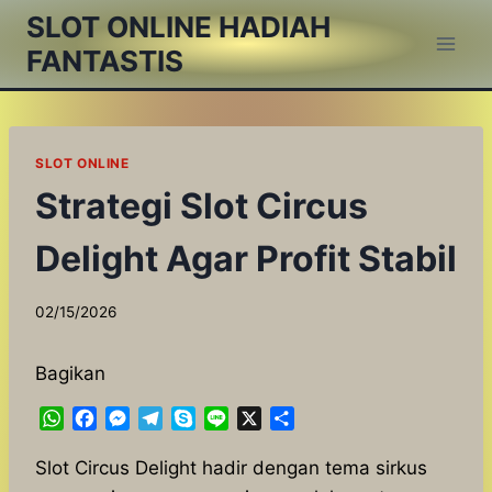
Skip
SLOT ONLINE HADIAH
to
FANTASTIS
content
SLOT ONLINE
Strategi Slot Circus
Delight Agar Profit Stabil
02/15/2026
Bagikan
W
F
M
T
S
L
X
S
h
a
e
e
k
i
h
a
c
s
l
y
n
a
Slot
Circus Delight
hadir dengan tema sirkus
t
e
s
e
p
e
r