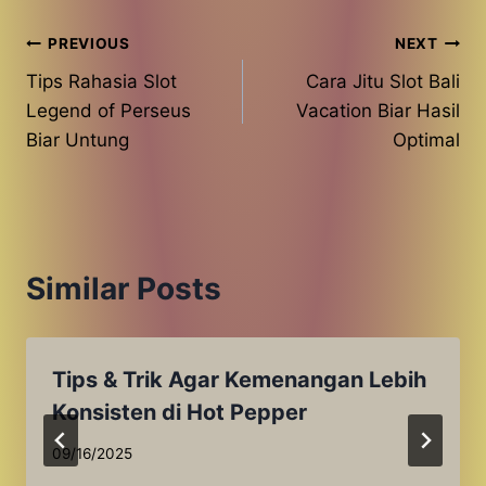
Post
PREVIOUS
NEXT
Tips Rahasia Slot
Cara Jitu Slot Bali
navigation
Legend of Perseus
Vacation Biar Hasil
Biar Untung
Optimal
Similar Posts
Tips & Trik Agar Kemenangan Lebih
Konsisten di Hot Pepper
09/16/2025