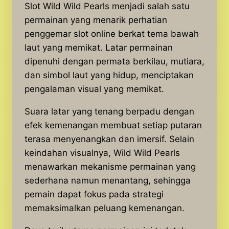
Slot Wild Wild Pearls menjadi salah satu
permainan yang menarik perhatian
penggemar slot online berkat tema bawah
laut yang memikat. Latar permainan
dipenuhi dengan permata berkilau, mutiara,
dan simbol laut yang hidup, menciptakan
pengalaman visual yang memikat.
Suara latar yang tenang berpadu dengan
efek kemenangan membuat setiap putaran
terasa menyenangkan dan imersif. Selain
keindahan visualnya, Wild Wild Pearls
menawarkan mekanisme permainan yang
sederhana namun menantang, sehingga
pemain dapat fokus pada strategi
memaksimalkan peluang kemenangan.