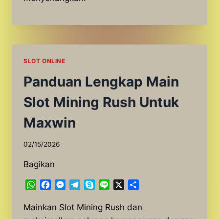
SLOT ONLINE
Panduan Lengkap Main
Slot Mining Rush Untuk
Maxwin
02/15/2026
Bagikan
WhatsApp
Facebook
Messenger
Telegram
Skype
Line
X
Share
Mainkan Slot Mining Rush dan