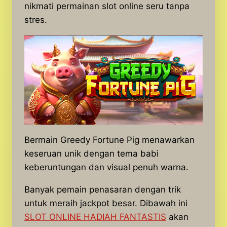
nikmati permainan slot online seru tanpa
stres.
Bermain
Greedy Fortune Pig
menawarkan
keseruan unik dengan tema babi
keberuntungan dan visual penuh warna.
Banyak pemain penasaran dengan trik
untuk meraih jackpot besar. Dibawah ini
SLOT ONLINE HADIAH FANTASTIS
akan