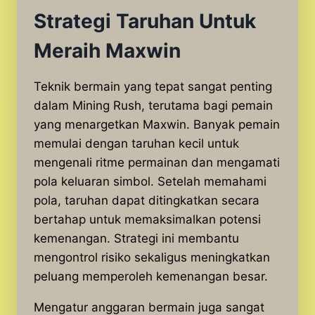
Strategi Taruhan Untuk
Meraih Maxwin
Teknik bermain yang tepat sangat penting
dalam Mining Rush, terutama bagi pemain
yang menargetkan Maxwin. Banyak pemain
memulai dengan taruhan kecil untuk
mengenali ritme permainan dan mengamati
pola keluaran simbol. Setelah memahami
pola, taruhan dapat ditingkatkan secara
bertahap untuk memaksimalkan potensi
kemenangan. Strategi ini membantu
mengontrol risiko sekaligus meningkatkan
peluang memperoleh kemenangan besar.
Mengatur anggaran bermain juga sangat