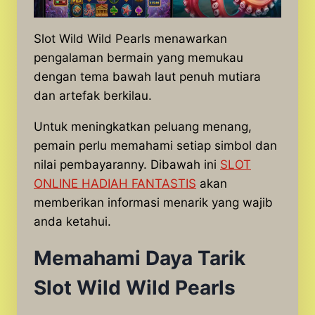
Slot Wild Wild Pearls menawarkan
pengalaman bermain yang memukau
dengan tema bawah laut penuh mutiara
dan artefak berkilau.
Untuk meningkatkan peluang menang,
pemain perlu memahami setiap simbol dan
nilai pembayaranny. Dibawah ini
SLOT
ONLINE HADIAH FANTASTIS
akan
memberikan informasi menarik yang wajib
anda ketahui.
Memahami Daya Tarik
Slot
Wild Wild Pearls