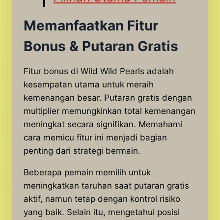
Memanfaatkan Fitur
Bonus & Putaran Gratis
Fitur bonus di Wild Wild Pearls adalah
kesempatan utama untuk meraih
kemenangan besar. Putaran gratis dengan
multiplier memungkinkan total kemenangan
meningkat secara signifikan. Memahami
cara memicu fitur ini menjadi bagian
penting dari strategi bermain.
Beberapa pemain memilih untuk
meningkatkan taruhan saat putaran gratis
aktif, namun tetap dengan kontrol risiko
yang baik. Selain itu, mengetahui posisi