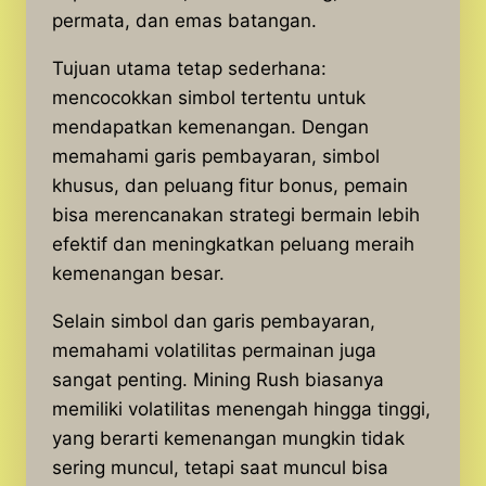
permata, dan emas batangan.
Tujuan utama tetap sederhana:
mencocokkan simbol tertentu untuk
mendapatkan kemenangan. Dengan
memahami garis pembayaran, simbol
khusus, dan peluang fitur bonus, pemain
bisa merencanakan strategi bermain lebih
efektif dan meningkatkan peluang meraih
kemenangan besar.
Selain simbol dan garis pembayaran,
memahami volatilitas permainan juga
sangat penting. Mining Rush biasanya
memiliki volatilitas menengah hingga tinggi,
yang berarti kemenangan mungkin tidak
sering muncul, tetapi saat muncul bisa