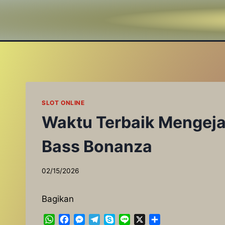
Skip
to
content
SLOT ONLINE
Waktu Terbaik Mengejar
Bass Bonanza
02/15/2026
Bagikan
W
F
M
T
S
L
X
S