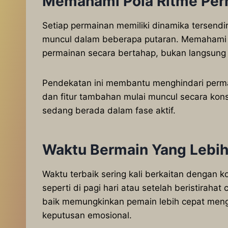
Memahami Pola Ritme Per
Setiap permainan memiliki dinamika tersendi
muncul dalam beberapa putaran. Memahami p
permainan secara bertahap, bukan langsung 
Pendekatan ini membantu menghindari permaina
dan fitur tambahan mulai muncul secara kons
sedang berada dalam fase aktif.
Waktu Bermain Yang Lebih
Waktu terbaik sering kali berkaitan dengan ko
seperti di pagi hari atau setelah beristirah
baik memungkinkan pemain lebih cepat meng
keputusan emosional.