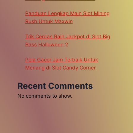
Panduan Lengkap Main Slot Mining
Rush Untuk Maxwin
Trik Cerdas Raih Jackpot di Slot Big
Bass Halloween 2
Pola Gacor Jam Terbaik Untuk
Menang di Slot Candy Corner
Recent Comments
No comments to show.