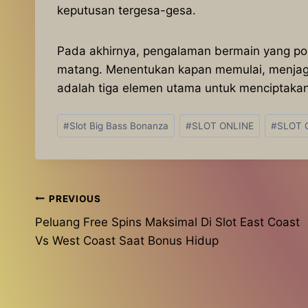
keputusan tergesa-gesa.
Pada akhirnya, pengalaman bermain yang posit
matang. Menentukan kapan memulai, menjaga 
adalah tiga elemen utama untuk menciptaka
Post
#
Slot Big Bass Bonanza
#
SLOT ONLINE
#
SLOT 
Tags:
Post
PREVIOUS
Peluang Free Spins Maksimal Di Slot East Coast
navigation
Vs West Coast Saat Bonus Hidup