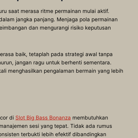
u saat merasa ritme permainan mulai aktif.
h dalam jangka panjang. Menjaga pola permainan
eimbangan dan mengurangi risiko keputusan
terasa baik, tetaplah pada strategi awal tanpa
nurun, jangan ragu untuk berhenti sementara.
kali menghasilkan pengalaman bermain yang lebih
cor di
Slot Big Bass Bonanza
membutuhkan
 manajemen sesi yang tepat. Tidak ada rumus
sisten terbukti lebih efektif dibandingkan