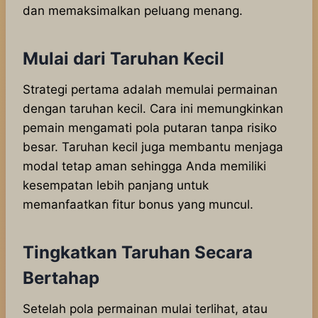
dan memaksimalkan peluang menang.
Mulai dari Taruhan Kecil
Strategi pertama adalah memulai permainan
dengan taruhan kecil. Cara ini memungkinkan
pemain mengamati pola putaran tanpa risiko
besar. Taruhan kecil juga membantu menjaga
modal tetap aman sehingga Anda memiliki
kesempatan lebih panjang untuk
memanfaatkan fitur bonus yang muncul.
Tingkatkan Taruhan Secara
Bertahap
Setelah pola permainan mulai terlihat, atau