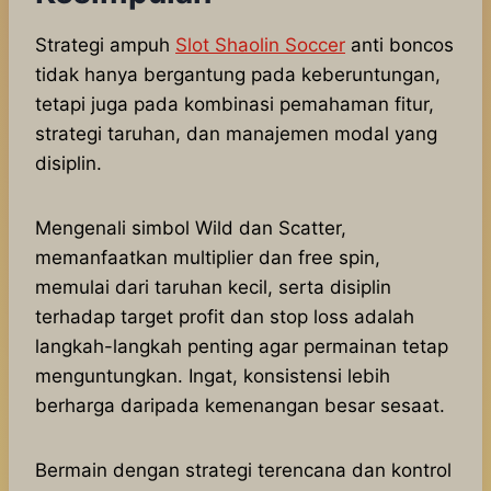
Strategi ampuh
Slot Shaolin Soccer
anti boncos
tidak hanya bergantung pada keberuntungan,
tetapi juga pada kombinasi pemahaman fitur,
strategi taruhan, dan manajemen modal yang
disiplin.
Mengenali simbol Wild dan Scatter,
memanfaatkan multiplier dan free spin,
memulai dari taruhan kecil, serta disiplin
terhadap target profit dan stop loss adalah
langkah-langkah penting agar permainan tetap
menguntungkan. Ingat, konsistensi lebih
berharga daripada kemenangan besar sesaat.
Bermain dengan strategi terencana dan kontrol