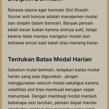
Rahasia utama agar bermain Slot Shaolin
Soccer anti boncos adalah manajemen modal
dan disiplin dalam bermain. Banyak pemain
kalah besar bukan karena slotnya sulit, tetapi
karena tidak mampu mengatur modal dan
terbawa emosi saat kalah atau menang besar.
Tentukan Batas Modal Harian
Sebelum mulai bermain, tetapkan batas modal
harian yang siap digunakan. Jangan
menggunakan seluruh modal sekaligus karena
volatilitas slot bisa membuat kerugian cepat
menumpuk. Dengan membagi modal menjadi
beberapa sesi taruhan, pemain dapat menilai