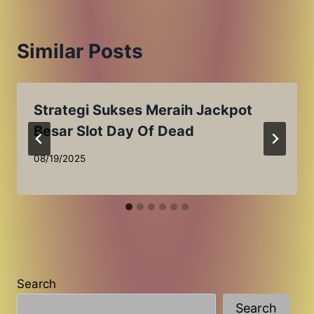
Similar Posts
Strategi Sukses Meraih Jackpot
Besar Slot Day Of Dead
08/19/2025
Search
Search