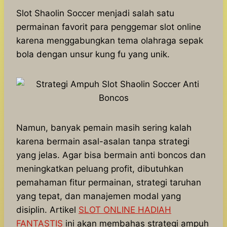
h
a
e
e
k
i
h
a
c
s
l
y
n
a
Slot Shaolin Soccer menjadi salah satu
t
e
s
e
p
e
r
permainan favorit para penggemar slot online
s
b
e
g
e
e
karena menggabungkan tema olahraga sepak
A
o
n
r
bola dengan unsur kung fu yang unik.
p
o
g
a
p
k
e
m
r
Namun, banyak pemain masih sering kalah
karena bermain asal-asalan tanpa strategi
yang jelas. Agar bisa bermain anti boncos dan
meningkatkan peluang profit, dibutuhkan
pemahaman fitur permainan, strategi taruhan
yang tepat, dan manajemen modal yang
disiplin. Artikel
SLOT ONLINE HADIAH
FANTASTIS
ini akan membahas strategi ampuh