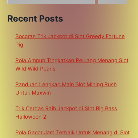
Recent Posts
Bocoran Trik Jackpot di Slot Greedy Fortune
Pig
Pola Ampuh Tingkatkan Peluang Menang Slot
Wild Wild Pearls
Panduan Lengkap Main Slot Mining Rush
Untuk Maxwin
Trik Cerdas Raih Jackpot di Slot Big Bass
Halloween 2
Pola Gacor Jam Terbaik Untuk Menang di Slot