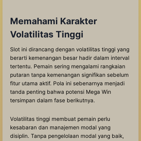
Memahami Karakter
Volatilitas Tinggi
Slot ini dirancang dengan volatilitas tinggi yang
berarti kemenangan besar hadir dalam interval
tertentu. Pemain sering mengalami rangkaian
putaran tanpa kemenangan signifikan sebelum
fitur utama aktif. Pola ini sebenarnya menjadi
tanda penting bahwa potensi Mega Win
tersimpan dalam fase berikutnya.
Volatilitas tinggi membuat pemain perlu
kesabaran dan manajemen modal yang
disiplin. Tanpa pengelolaan modal yang baik,