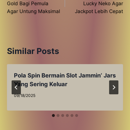
Gold Bagi Pemula
Lucky Neko Agar
Agar Untung Maksimal
Jackpot Lebih Cepat
Similar Posts
Pola Spin Bermain Slot Jammin’ Jars
Yang Sering Keluar
09/18/2025