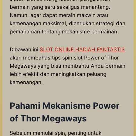
bermain yang seru sekaligus menantang.
Namun, agar dapat meraih maxwin atau
kemenangan maksimal, diperlukan strategi dan
pemahaman tentang mekanisme permainan.
Dibawah ini
SLOT ONLINE HADIAH FANTASTIS
akan membahas tips spin slot Power of Thor
Megaways yang bisa membantu Anda bermain
lebih efektif dan meningkatkan peluang
kemenangan.
Pahami Mekanisme Power
of Thor Megaways
Sebelum memulai spin, penting untuk