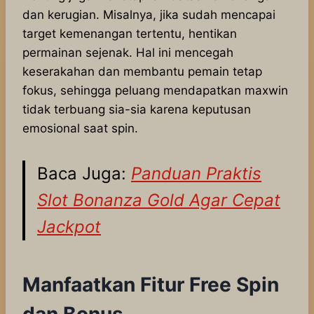
dan kerugian. Misalnya, jika sudah mencapai
target kemenangan tertentu, hentikan
permainan sejenak. Hal ini mencegah
keserakahan dan membantu pemain tetap
fokus, sehingga peluang mendapatkan maxwin
tidak terbuang sia-sia karena keputusan
emosional saat spin.
Baca Juga:
Panduan Praktis
Slot Bonanza Gold Agar Cepat
Jackpot
Manfaatkan Fitur Free Spin