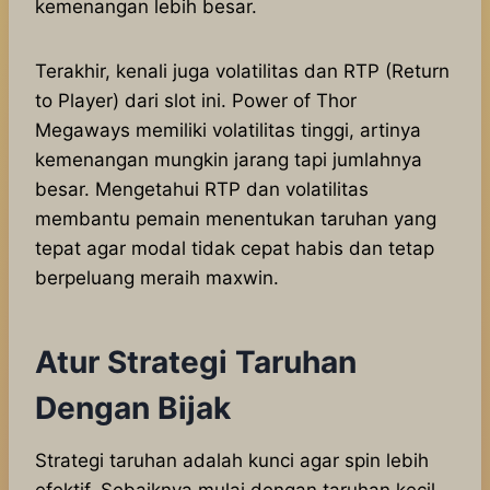
kemenangan lebih besar.
Terakhir, kenali juga volatilitas dan RTP (Return
to Player) dari slot ini. Power of Thor
Megaways memiliki volatilitas tinggi, artinya
kemenangan mungkin jarang tapi jumlahnya
besar. Mengetahui RTP dan volatilitas
membantu pemain menentukan taruhan yang
tepat agar modal tidak cepat habis dan tetap
berpeluang meraih maxwin.
Atur Strategi Taruhan
Dengan Bijak
Strategi taruhan adalah kunci agar spin lebih