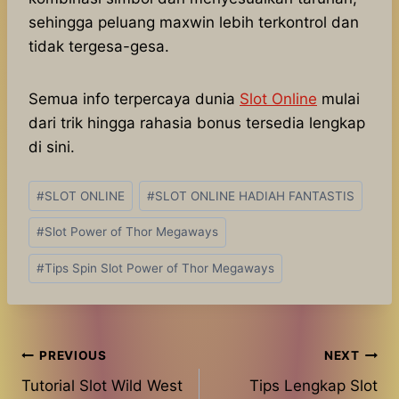
sehingga peluang maxwin lebih terkontrol dan
tidak tergesa-gesa.
Semua info terpercaya dunia
Slot Online
mulai
dari trik hingga rahasia bonus tersedia lengkap
di sini.
Post
#
SLOT ONLINE
#
SLOT ONLINE HADIAH FANTASTIS
Tags:
#
Slot Power of Thor Megaways
#
Tips Spin Slot Power of Thor Megaways
Post
PREVIOUS
NEXT
Tutorial Slot Wild West
Tips Lengkap Slot
navigation