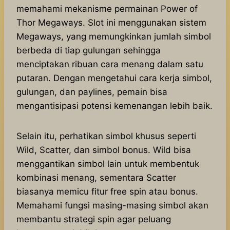
memahami mekanisme permainan Power of
Thor Megaways. Slot ini menggunakan sistem
Megaways, yang memungkinkan jumlah simbol
berbeda di tiap gulungan sehingga
menciptakan ribuan cara menang dalam satu
putaran. Dengan mengetahui cara kerja simbol,
gulungan, dan paylines, pemain bisa
mengantisipasi potensi kemenangan lebih baik.
Selain itu, perhatikan simbol khusus seperti
Wild, Scatter, dan simbol bonus. Wild bisa
menggantikan simbol lain untuk membentuk
kombinasi menang, sementara Scatter
biasanya memicu fitur free spin atau bonus.
Memahami fungsi masing-masing simbol akan
membantu strategi spin agar peluang