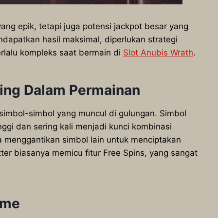
ng epik, tetapi juga potensi jackpot besar yang
apatkan hasil maksimal, diperlukan strategi
erlalu kompleks saat bermain di
Slot Anubis Wrath
.
ting Dalam Permainan
imbol-simbol yang muncul di gulungan. Simbol
inggi dan sering kali menjadi kunci kombinasi
a menggantikan simbol lain untuk menciptakan
er biasanya memicu fitur Free Spins, yang sangat
ame