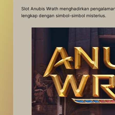
h
a
e
e
k
i
h
a
c
s
l
y
n
a
Slot Anubis Wrath menghadirkan pengalaman
t
e
s
e
p
e
r
lengkap dengan simbol-simbol misterius.
s
b
e
g
e
e
A
o
n
r
p
o
g
a
p
k
e
m
r