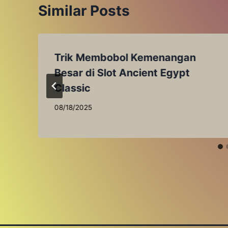
Similar Posts
Trik Membobol Kemenangan
Besar di Slot Ancient Egypt
Classic
08/18/2025