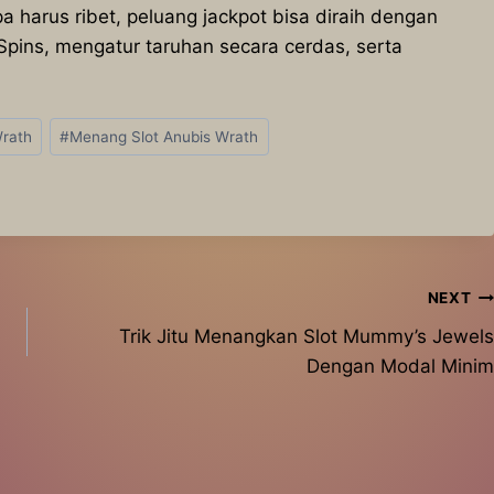
a harus ribet, peluang jackpot bisa diraih dengan
pins, mengatur taruhan secara cerdas, serta
Wrath
#
Menang Slot Anubis Wrath
NEXT
Trik Jitu Menangkan Slot Mummy’s Jewels
Dengan Modal Minim