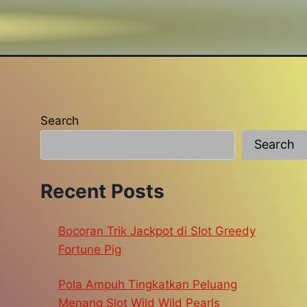
Search
Search
Recent Posts
Bocoran Trik Jackpot di Slot Greedy
Fortune Pig
Pola Ampuh Tingkatkan Peluang
Menang Slot Wild Wild Pearls