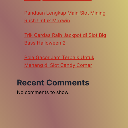
Panduan Lengkap Main Slot Mining
Rush Untuk Maxwin
Trik Cerdas Raih Jackpot di Slot Big
Bass Halloween 2
Pola Gacor Jam Terbaik Untuk
Menang di Slot Candy Corner
Recent Comments
No comments to show.