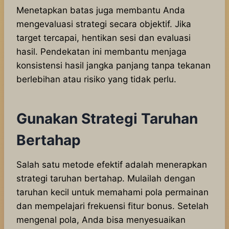
Menetapkan batas juga membantu Anda
mengevaluasi strategi secara objektif. Jika
target tercapai, hentikan sesi dan evaluasi
hasil. Pendekatan ini membantu menjaga
konsistensi hasil jangka panjang tanpa tekanan
berlebihan atau risiko yang tidak perlu.
Gunakan Strategi Taruhan
Bertahap
Salah satu metode efektif adalah menerapkan
strategi taruhan bertahap. Mulailah dengan
taruhan kecil untuk memahami pola permainan
dan mempelajari frekuensi fitur bonus. Setelah
mengenal pola, Anda bisa menyesuaikan