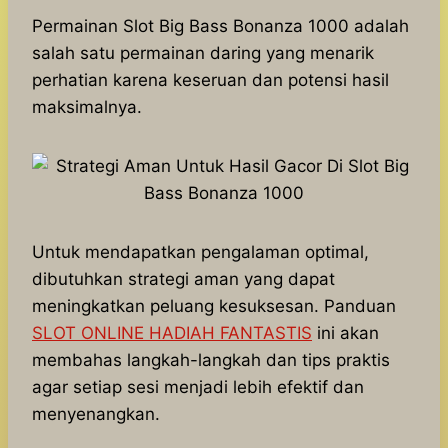
h
a
e
e
k
i
h
a
c
s
l
y
n
a
Permainan Slot Big Bass Bonanza 1000 adalah
t
e
s
e
p
e
r
salah satu permainan daring yang menarik
s
b
e
g
e
e
perhatian karena keseruan dan potensi hasil
A
o
n
r
maksimalnya.
p
o
g
a
p
k
e
m
r
Untuk mendapatkan pengalaman optimal,
dibutuhkan strategi aman yang dapat
meningkatkan peluang kesuksesan. Panduan
SLOT ONLINE HADIAH FANTASTIS
ini akan
membahas langkah-langkah dan tips praktis
agar setiap sesi menjadi lebih efektif dan
menyenangkan.