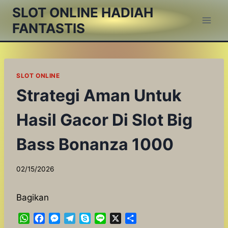
Skip
SLOT ONLINE HADIAH
to
FANTASTIS
content
SLOT ONLINE
Strategi Aman Untuk
Hasil Gacor Di Slot Big
Bass Bonanza 1000
02/15/2026
Bagikan
W
F
M
T
S
L
X
S