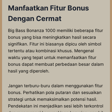
Manfaatkan Fitur Bonus
Dengan Cermat
Big Bass Bonanza 1000 memiliki beberapa fitur
bonus yang bisa meningkatkan hasil secara
signifikan. Fitur ini biasanya dipicu oleh simbol
tertentu atau kombinasi khusus. Mengenal
waktu yang tepat untuk memanfaatkan fitur
bonus dapat membuat perbedaan besar dalam
hasil yang diperoleh.
Jangan terburu-buru dalam menggunakan fitur
bonus. Perhatikan pola putaran dan sesuaikan
strategi untuk memaksimalkan potensi hasil.
Pendekatan ini menjadikan sesi lebih terkontrol