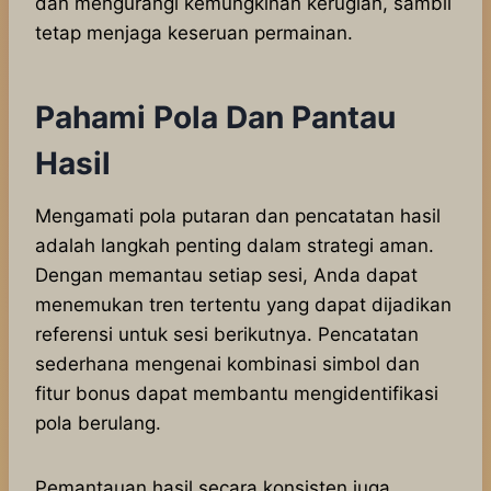
dan mengurangi kemungkinan kerugian, sambil
tetap menjaga keseruan permainan.
Pahami Pola Dan Pantau
Hasil
Mengamati pola putaran dan pencatatan hasil
adalah langkah penting dalam strategi aman.
Dengan memantau setiap sesi, Anda dapat
menemukan tren tertentu yang dapat dijadikan
referensi untuk sesi berikutnya. Pencatatan
sederhana mengenai kombinasi simbol dan
fitur bonus dapat membantu mengidentifikasi
pola berulang.
Pemantauan hasil secara konsisten juga