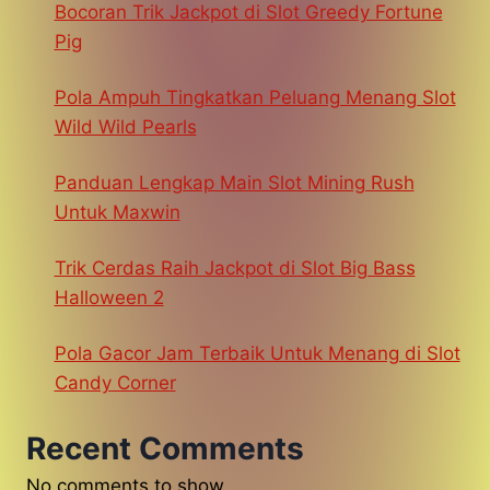
Bocoran Trik Jackpot di Slot Greedy Fortune
Pig
Pola Ampuh Tingkatkan Peluang Menang Slot
Wild Wild Pearls
Panduan Lengkap Main Slot Mining Rush
Untuk Maxwin
Trik Cerdas Raih Jackpot di Slot Big Bass
Halloween 2
Pola Gacor Jam Terbaik Untuk Menang di Slot
Candy Corner
Recent Comments
No comments to show.