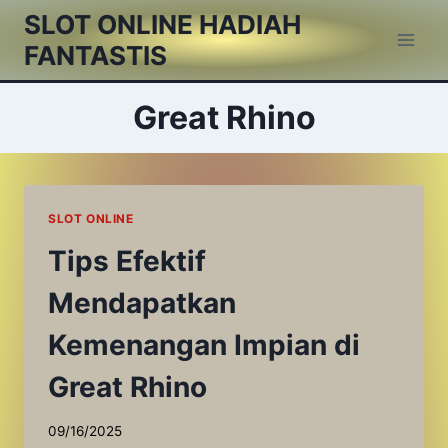
Skip
SLOT ONLINE HADIAH
to
FANTASTIS
content
Great Rhino
SLOT ONLINE
Tips Efektif
Mendapatkan
Kemenangan Impian di
Great Rhino
09/16/2025