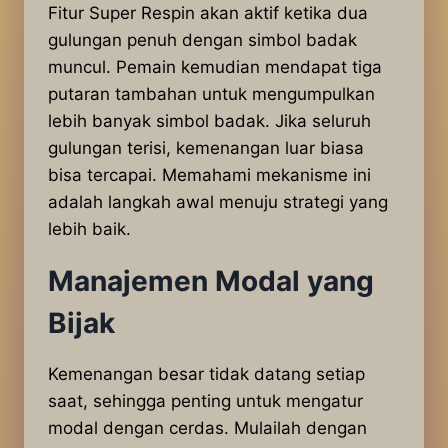
Fitur Super Respin akan aktif ketika dua
gulungan penuh dengan simbol badak
muncul. Pemain kemudian mendapat tiga
putaran tambahan untuk mengumpulkan
lebih banyak simbol badak. Jika seluruh
gulungan terisi, kemenangan luar biasa
bisa tercapai. Memahami mekanisme ini
adalah langkah awal menuju strategi yang
lebih baik.
Manajemen Modal yang
Bijak
Kemenangan besar tidak datang setiap
saat, sehingga penting untuk mengatur
modal dengan cerdas. Mulailah dengan