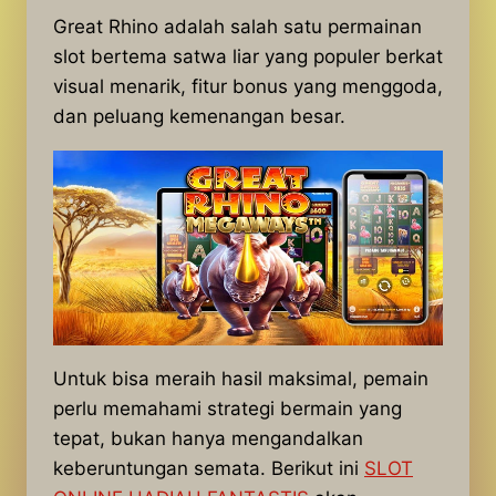
Great Rhino adalah salah satu permainan
slot bertema satwa liar yang populer berkat
visual menarik, fitur bonus yang menggoda,
dan peluang kemenangan besar.
Untuk bisa meraih hasil maksimal, pemain
perlu memahami strategi bermain yang
tepat, bukan hanya mengandalkan
keberuntungan semata. Berikut ini
SLOT