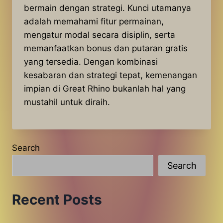
bermain dengan strategi. Kunci utamanya
adalah memahami fitur permainan,
mengatur modal secara disiplin, serta
memanfaatkan bonus dan putaran gratis
yang tersedia. Dengan kombinasi
kesabaran dan strategi tepat, kemenangan
impian di Great Rhino bukanlah hal yang
mustahil untuk diraih.
Search
Search
Recent Posts