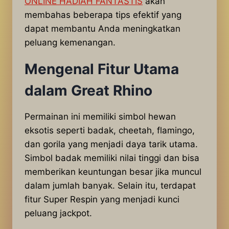
ONLINE HADIAH FANTASTIS
akan
membahas beberapa tips efektif yang
dapat membantu Anda meningkatkan
peluang kemenangan.
Mengenal Fitur Utama
dalam Great Rhino
Permainan ini memiliki simbol hewan
eksotis seperti badak, cheetah, flamingo,
dan gorila yang menjadi daya tarik utama.
Simbol badak memiliki nilai tinggi dan bisa
memberikan keuntungan besar jika muncul
dalam jumlah banyak. Selain itu, terdapat
fitur Super Respin yang menjadi kunci
peluang jackpot.