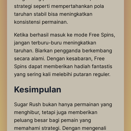
strategi seperti mempertahankan pola
taruhan stabil bisa meningkatkan
konsistensi permainan.
Ketika berhasil masuk ke mode Free Spins,
jangan terburu-buru meningkatkan
taruhan. Biarkan pengganda berkembang
secara alami. Dengan kesabaran, Free
Spins dapat memberikan hadiah fantastis
yang sering kali melebihi putaran reguler.
Kesimpulan
Sugar Rush bukan hanya permainan yang
menghibur, tetapi juga memberikan
peluang besar bagi pemain yang
memahami strategi. Dengan mengenali