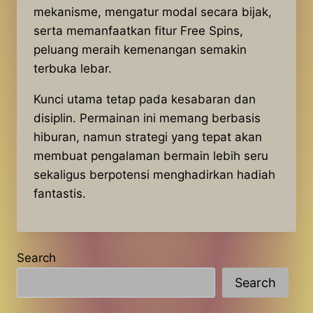
mekanisme, mengatur modal secara bijak,
serta memanfaatkan fitur Free Spins,
peluang meraih kemenangan semakin
terbuka lebar.
Kunci utama tetap pada kesabaran dan
disiplin. Permainan ini memang berbasis
hiburan, namun strategi yang tepat akan
membuat pengalaman bermain lebih seru
sekaligus berpotensi menghadirkan hadiah
fantastis.
Search
Search