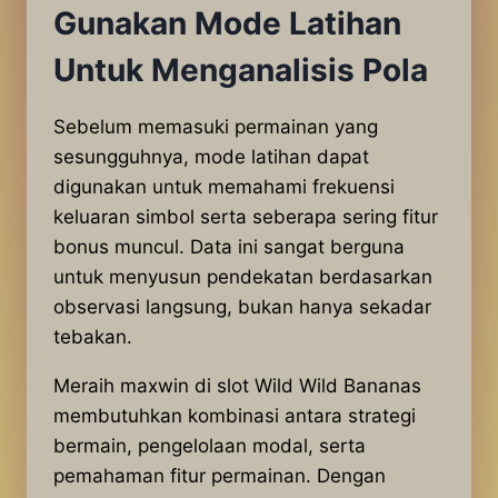
Gunakan Mode Latihan
Untuk Menganalisis Pola
Sebelum memasuki permainan yang
sesungguhnya, mode latihan dapat
digunakan untuk memahami frekuensi
keluaran simbol serta seberapa sering fitur
bonus muncul. Data ini sangat berguna
untuk menyusun pendekatan berdasarkan
observasi langsung, bukan hanya sekadar
tebakan.
Meraih maxwin di slot Wild Wild Bananas
membutuhkan kombinasi antara strategi
bermain, pengelolaan modal, serta
pemahaman fitur permainan. Dengan