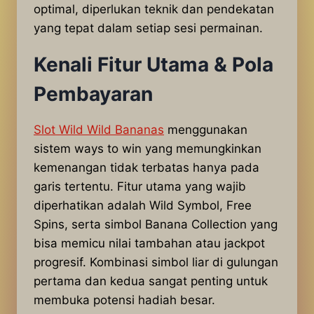
optimal, diperlukan teknik dan pendekatan
yang tepat dalam setiap sesi permainan.
Kenali Fitur Utama & Pola
Pembayaran
Slot Wild Wild Bananas
menggunakan
sistem ways to win yang memungkinkan
kemenangan tidak terbatas hanya pada
garis tertentu. Fitur utama yang wajib
diperhatikan adalah Wild Symbol, Free
Spins, serta simbol Banana Collection yang
bisa memicu nilai tambahan atau jackpot
progresif. Kombinasi simbol liar di gulungan
pertama dan kedua sangat penting untuk
membuka potensi hadiah besar.