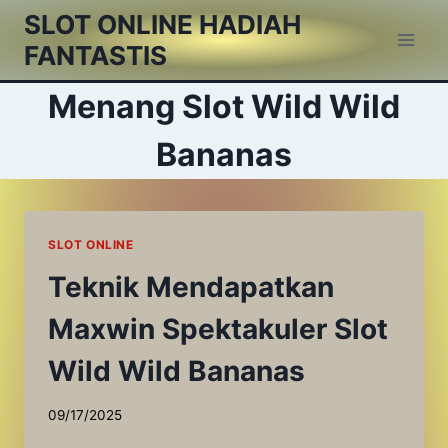
Skip
SLOT ONLINE HADIAH
to
FANTASTIS
content
Menang Slot Wild Wild
Bananas
SLOT ONLINE
Teknik Mendapatkan
Maxwin Spektakuler Slot
Wild Wild Bananas
09/17/2025