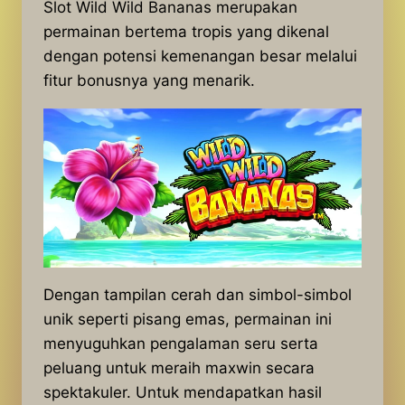
Slot Wild Wild Bananas merupakan
permainan bertema tropis yang dikenal
dengan potensi kemenangan besar melalui
fitur bonusnya yang menarik.
Dengan tampilan cerah dan simbol-simbol
unik seperti pisang emas, permainan ini
menyuguhkan pengalaman seru serta
peluang untuk meraih maxwin secara
spektakuler. Untuk mendapatkan hasil