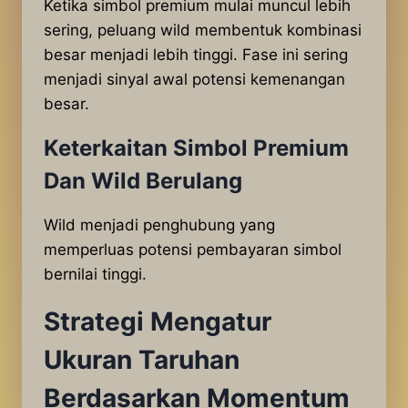
Ketika simbol premium mulai muncul lebih
sering, peluang wild membentuk kombinasi
besar menjadi lebih tinggi. Fase ini sering
menjadi sinyal awal potensi kemenangan
besar.
Keterkaitan Simbol Premium
Dan Wild Berulang
Wild menjadi penghubung yang
memperluas potensi pembayaran simbol
bernilai tinggi.
Strategi Mengatur
Ukuran Taruhan
Berdasarkan Momentum