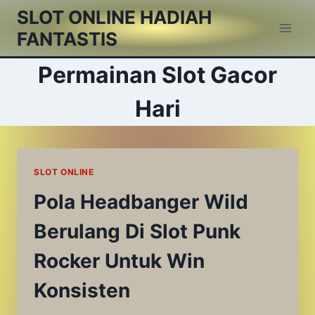
Skip
SLOT ONLINE HADIAH
to
FANTASTIS
content
Permainan Slot Gacor
Hari
SLOT ONLINE
Pola Headbanger Wild
Berulang Di Slot Punk
Rocker Untuk Win
Konsisten