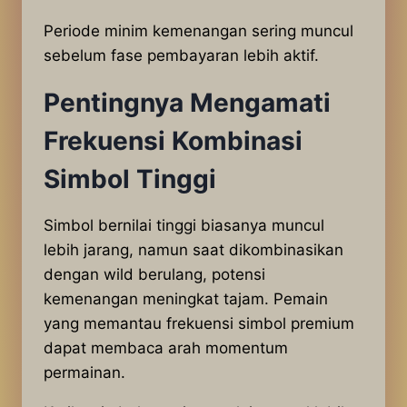
Periode minim kemenangan sering muncul
sebelum fase pembayaran lebih aktif.
Pentingnya Mengamati
Frekuensi Kombinasi
Simbol Tinggi
Simbol bernilai tinggi biasanya muncul
lebih jarang, namun saat dikombinasikan
dengan wild berulang, potensi
kemenangan meningkat tajam. Pemain
yang memantau frekuensi simbol premium
dapat membaca arah momentum
permainan.