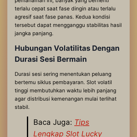
pemahaman ini, banyak yang berhenti
terlalu cepat saat fase dingin atau terlalu
agresif saat fase panas. Kedua kondisi
tersebut dapat mengganggu stabilitas hasil
jangka panjang.
Hubungan Volatilitas Dengan
Durasi Sesi Bermain
Durasi sesi sering menentukan peluang
bertemu siklus pembayaran. Slot volatil
tinggi membutuhkan waktu lebih panjang
agar distribusi kemenangan mulai terlihat
stabil.
Baca Juga:
Tips
Lengkap Slot Lucky