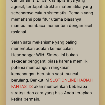
dan dinamis. Di balik tampilannya yang
agresif, terdapat struktur matematika yang
sebenarnya cukup sistematis. Pemain yang
memahami pola fitur utama biasanya
mampu membaca momentum dengan lebih
rasional.
Salah satu mekanisme yang paling
menentukan adalah kemunculan
Headbanger Wild. Simbol ini bukan
sekadar pengganti biasa karena memiliki
potensi membangun rangkaian
kemenangan beruntun saat muncul
berulang. Berikut ini
SLOT ONLINE HADIAH
FANTASTIS
akan memberikan beberapa
strategi dan cara yang bisa Anda terapkan
ketika bermain.