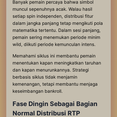
Banyak pemain percaya bahwa simbol
muncul sepenuhnya acak. Walau hasil
setiap spin independen, distribusi fitur
dalam jangka panjang tetap mengikuti pola
matematika tertentu. Dalam sesi panjang,
pemain sering menemukan periode minim
wild, diikuti periode kemunculan intens.
Memahami siklus ini membantu pemain
menentukan kapan meningkatkan taruhan
dan kapan menurunkannya. Strategi
berbasis siklus tidak menjamin
kemenangan, tetapi membantu menjaga
keseimbangan bankroll.
Fase Dingin Sebagai Bagian
Normal Distribusi RTP