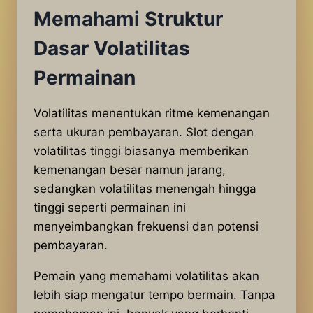
Memahami Struktur
Dasar Volatilitas
Permainan
Volatilitas menentukan ritme kemenangan
serta ukuran pembayaran. Slot dengan
volatilitas tinggi biasanya memberikan
kemenangan besar namun jarang,
sedangkan volatilitas menengah hingga
tinggi seperti permainan ini
menyeimbangkan frekuensi dan potensi
pembayaran.
Pemain yang memahami volatilitas akan
lebih siap mengatur tempo bermain. Tanpa