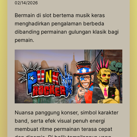
02/14/2026
Bermain di slot bertema musik keras
menghadirkan pengalaman berbeda
dibanding permainan gulungan klasik bagi
pemain.
Nuansa panggung konser, simbol karakter
band, serta efek visual penuh energi
membuat ritme permainan terasa cepat