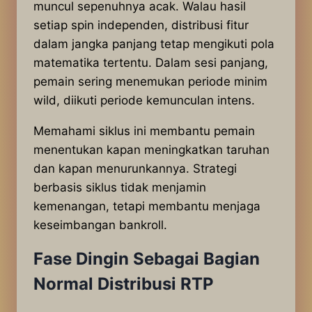
muncul sepenuhnya acak. Walau hasil
setiap spin independen, distribusi fitur
dalam jangka panjang tetap mengikuti pola
matematika tertentu. Dalam sesi panjang,
pemain sering menemukan periode minim
wild, diikuti periode kemunculan intens.
Memahami siklus ini membantu pemain
menentukan kapan meningkatkan taruhan
dan kapan menurunkannya. Strategi
berbasis siklus tidak menjamin
kemenangan, tetapi membantu menjaga
keseimbangan bankroll.
Fase Dingin Sebagai Bagian
Normal Distribusi RTP