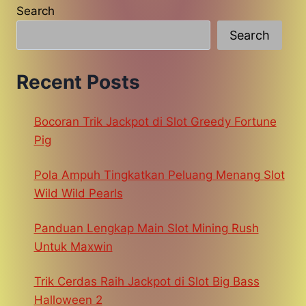
Search
Search
Recent Posts
Bocoran Trik Jackpot di Slot Greedy Fortune
Pig
Pola Ampuh Tingkatkan Peluang Menang Slot
Wild Wild Pearls
Panduan Lengkap Main Slot Mining Rush
Untuk Maxwin
Trik Cerdas Raih Jackpot di Slot Big Bass
Halloween 2