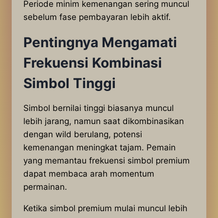
Periode minim kemenangan sering muncul
sebelum fase pembayaran lebih aktif.
Pentingnya Mengamati
Frekuensi Kombinasi
Simbol Tinggi
Simbol bernilai tinggi biasanya muncul
lebih jarang, namun saat dikombinasikan
dengan wild berulang, potensi
kemenangan meningkat tajam. Pemain
yang memantau frekuensi simbol premium
dapat membaca arah momentum
permainan.
Ketika simbol premium mulai muncul lebih