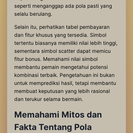
seperti menganggap ada pola pasti yang
selalu berulang.
Selain itu, perhatikan tabel pembayaran
dan fitur khusus yang tersedia. Simbol
tertentu biasanya memiliki nilai lebih tinggi,
sementara simbol scatter dapat memicu
fitur bonus. Memahami nilai simbol
membantu pemain mengetahui potensi
kombinasi terbaik. Pengetahuan ini bukan
untuk memprediksi hasil, tetapi membantu
membuat keputusan yang lebih rasional
dan terukur selama bermain.
Memahami Mitos dan
Fakta Tentang Pola