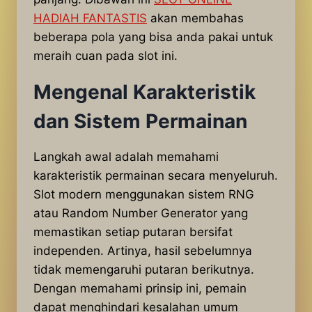
HADIAH FANTASTIS
akan membahas
beberapa pola yang bisa anda pakai untuk
meraih cuan pada slot ini.
Mengenal Karakteristik
dan Sistem Permainan
Langkah awal adalah memahami
karakteristik permainan secara menyeluruh.
Slot modern menggunakan sistem RNG
atau Random Number Generator yang
memastikan setiap putaran bersifat
independen. Artinya, hasil sebelumnya
tidak memengaruhi putaran berikutnya.
Dengan memahami prinsip ini, pemain
dapat menghindari kesalahan umum