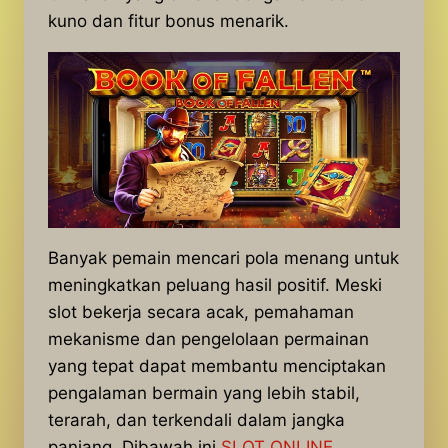
kuno dan fitur bonus menarik.
Banyak pemain mencari pola menang untuk
meningkatkan peluang hasil positif. Meski
slot bekerja secara acak, pemahaman
mekanisme dan pengelolaan permainan
yang tepat dapat membantu menciptakan
pengalaman bermain yang lebih stabil,
terarah, dan terkendali dalam jangka
panjang. Dibawah ini
SLOT ONLINE