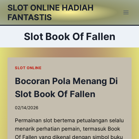
Skip
SLOT ONLINE HADIAH
to
FANTASTIS
content
Slot Book Of Fallen
SLOT ONLINE
Bocoran Pola Menang Di
Slot Book Of Fallen
02/14/2026
Permainan slot bertema petualangan selalu
menarik perhatian pemain, termasuk Book
Of Fallen yang dikenal dengan simbol buku