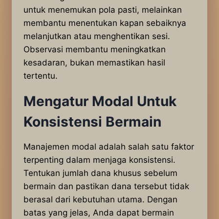
untuk menemukan pola pasti, melainkan
membantu menentukan kapan sebaiknya
melanjutkan atau menghentikan sesi.
Observasi membantu meningkatkan
kesadaran, bukan memastikan hasil
tertentu.
Mengatur Modal Untuk
Konsistensi Bermain
Manajemen modal adalah salah satu faktor
terpenting dalam menjaga konsistensi.
Tentukan jumlah dana khusus sebelum
bermain dan pastikan dana tersebut tidak
berasal dari kebutuhan utama. Dengan
batas yang jelas, Anda dapat bermain