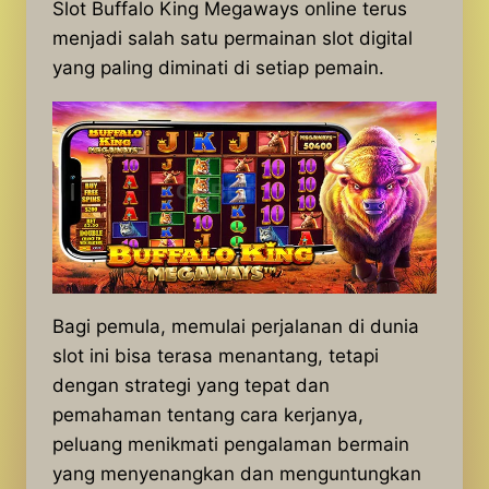
Slot Buffalo King Megaways online terus
menjadi salah satu permainan slot digital
yang paling diminati di setiap pemain.
Bagi pemula, memulai perjalanan di dunia
slot ini bisa terasa menantang, tetapi
dengan strategi yang tepat dan
pemahaman tentang cara kerjanya,
peluang menikmati pengalaman bermain
yang menyenangkan dan menguntungkan