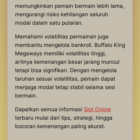
memungkinkan pemain bermain lebih lama,
mengurangi risiko kehilangan seluruh
modal dalam satu putaran.
Memahami volatilitas permainan juga
membantu mengelola bankroll. Buffalo King
Megaways memiliki volatilitas tinggi,
artinya kemenangan besar jarang muncul
tetapi bisa signifikan. Dengan mengelola
taruhan sesuai volatilitas, pemain dapat
menjaga modal tetap stabil selama sesi
bermain.
Dapatkan semua informasi
Slot Online
terbaru mulai dari tips, strategi, hingga
bocoran kemenangan paling akurat.