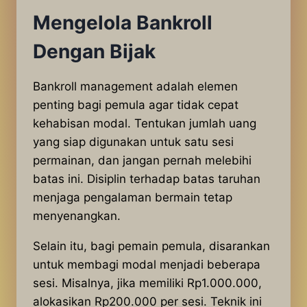
Mengelola Bankroll
Dengan Bijak
Bankroll management adalah elemen
penting bagi pemula agar tidak cepat
kehabisan modal. Tentukan jumlah uang
yang siap digunakan untuk satu sesi
permainan, dan jangan pernah melebihi
batas ini. Disiplin terhadap batas taruhan
menjaga pengalaman bermain tetap
menyenangkan.
Selain itu, bagi pemain pemula, disarankan
untuk membagi modal menjadi beberapa
sesi. Misalnya, jika memiliki Rp1.000.000,
alokasikan Rp200.000 per sesi. Teknik ini