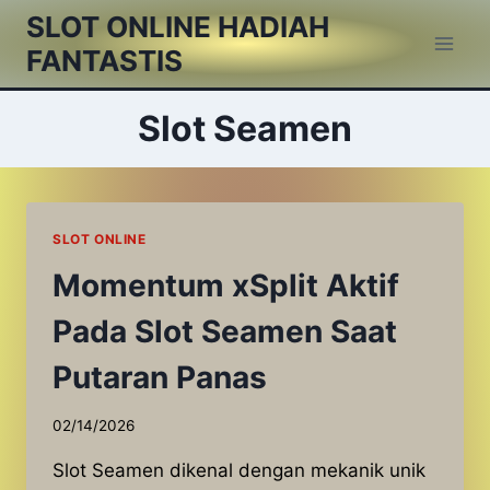
Skip
SLOT ONLINE HADIAH
to
FANTASTIS
content
Slot Seamen
SLOT ONLINE
Momentum xSplit Aktif
Pada Slot Seamen Saat
Putaran Panas
02/14/2026
Slot Seamen dikenal dengan mekanik unik