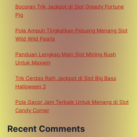
Bocoran Trik Jackpot di Slot Greedy Fortune
Pig
Pola Ampuh Tingkatkan Peluang Menang Slot
Wild Wild Pearls
Panduan Lengkap Main Slot Mining Rush
Untuk Maxwin
Trik Cerdas Raih Jackpot di Slot Big Bass
Halloween 2
Pola Gacor Jam Terbaik Untuk Menang di Slot
Candy Corner
Recent Comments