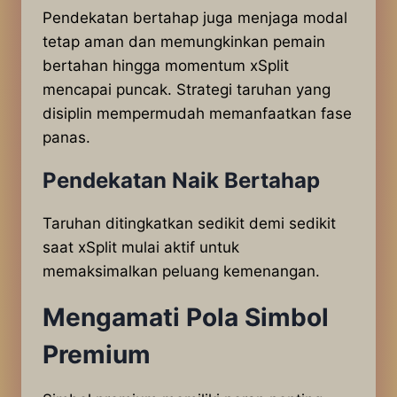
Pendekatan bertahap juga menjaga modal
tetap aman dan memungkinkan pemain
bertahan hingga momentum xSplit
mencapai puncak. Strategi taruhan yang
disiplin mempermudah memanfaatkan fase
panas.
Pendekatan Naik Bertahap
Taruhan ditingkatkan sedikit demi sedikit
saat xSplit mulai aktif untuk
memaksimalkan peluang kemenangan.
Mengamati Pola Simbol
Premium