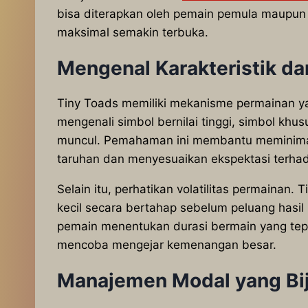
bisa diterapkan oleh pemain pemula maupun
maksimal semakin terbuka.
Mengenal Karakteristik da
Tiny Toads memiliki mekanisme permainan ya
mengenali simbol bernilai tinggi, simbol khu
muncul. Pemahaman ini membantu meminimal
taruhan dan menyesuaikan ekspektasi terhad
Selain itu, perhatikan volatilitas permaina
kecil secara bertahap sebelum peluang hasi
pemain menentukan durasi bermain yang tep
mencoba mengejar kemenangan besar.
Manajemen Modal yang Bi