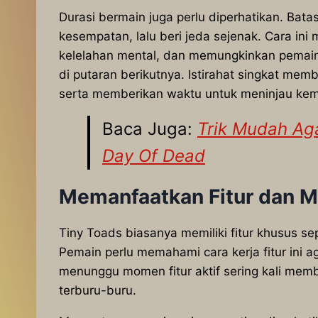
Durasi bermain juga perlu diperhatikan. Bata
kesempatan, lalu beri jeda sejenak. Cara ini
kelelahan mental, dan memungkinkan pemain 
di putaran berikutnya. Istirahat singkat me
serta memberikan waktu untuk meninjau kem
Baca Juga:
Trik Mudah Ag
Day Of Dead
Memanfaatkan Fitur dan 
Tiny Toads biasanya memiliki fitur khusus s
Pemain perlu memahami cara kerja fitur ini 
menunggu momen fitur aktif sering kali mem
terburu-buru.