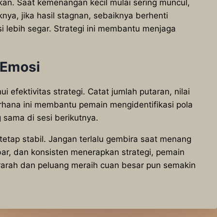
an. Saat kemenangan kecil mulai sering muncul,
ya, jika hasil stagnan, sebaiknya berhenti
i lebih segar. Strategi ini membantu menjaga
 Emosi
 efektivitas strategi. Catat jumlah putaran, nilai
erhana ini membantu pemain mengidentifikasi pola
 sama di sesi berikutnya.
tetap stabil. Jangan terlalu gembira saat menang
abar, dan konsisten menerapkan strategi, pemain
rarah dan peluang meraih cuan besar pun semakin