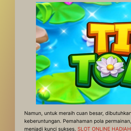
Namun, untuk meraih cuan besar, dibutuhkan
keberuntungan. Pemahaman pola permainan,
menjadi kunci sukses.
SLOT ONLINE HADIAH