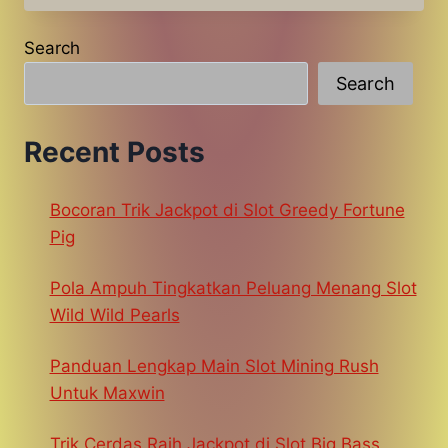
Search
Search
Recent Posts
Bocoran Trik Jackpot di Slot Greedy Fortune
Pig
Pola Ampuh Tingkatkan Peluang Menang Slot
Wild Wild Pearls
Panduan Lengkap Main Slot Mining Rush
Untuk Maxwin
Trik Cerdas Raih Jackpot di Slot Big Bass