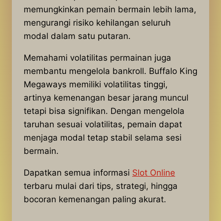
memungkinkan pemain bermain lebih lama,
mengurangi risiko kehilangan seluruh
modal dalam satu putaran.
Memahami volatilitas permainan juga
membantu mengelola bankroll. Buffalo King
Megaways memiliki volatilitas tinggi,
artinya kemenangan besar jarang muncul
tetapi bisa signifikan. Dengan mengelola
taruhan sesuai volatilitas, pemain dapat
menjaga modal tetap stabil selama sesi
bermain.
Dapatkan semua informasi
Slot Online
terbaru mulai dari tips, strategi, hingga
bocoran kemenangan paling akurat.