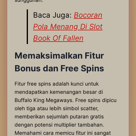
sungguhan.
Baca Juga:
Bocoran
Pola Menang Di Slot
Book Of Fallen
Memaksimalkan Fitur
Bonus dan Free Spins
Fitur free spins adalah kunci untuk
mendapatkan kemenangan besar di
Buffalo King Megaways. Free spins dipicu
oleh tiga atau lebih simbol scatter,
memberikan sejumlah putaran gratis
dengan potensi multiplier tambahan.
Memahami cara memicu fitur ini sangat