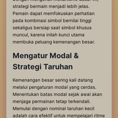
strategi bermain menjadi lebih jelas.
Pemain dapat memfokuskan perhatian
pada kombinasi simbol bernilai tinggi
sekaligus bersiap saat simbol khusus
muncul, karena inilah kunci utama
membuka peluang kemenangan besar.
Mengatur Modal &
Strategi Taruhan
Kemenangan besar sering kali datang
melalui pengaturan modal yang cerdas.
Menentukan batas modal sejak awal akan
menjaga permainan tetap terkendali.
Memulai dengan nominal taruhan kecil
adalah cara efektif untuk mempelajari ritme