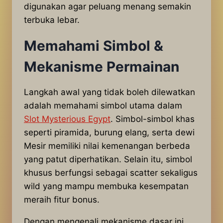
digunakan agar peluang menang semakin
terbuka lebar.
Memahami Simbol &
Mekanisme Permainan
Langkah awal yang tidak boleh dilewatkan
adalah memahami simbol utama dalam
Slot Mysterious Egypt
. Simbol-simbol khas
seperti piramida, burung elang, serta dewi
Mesir memiliki nilai kemenangan berbeda
yang patut diperhatikan. Selain itu, simbol
khusus berfungsi sebagai scatter sekaligus
wild yang mampu membuka kesempatan
meraih fitur bonus.
Dengan mengenali mekanisme dasar ini,