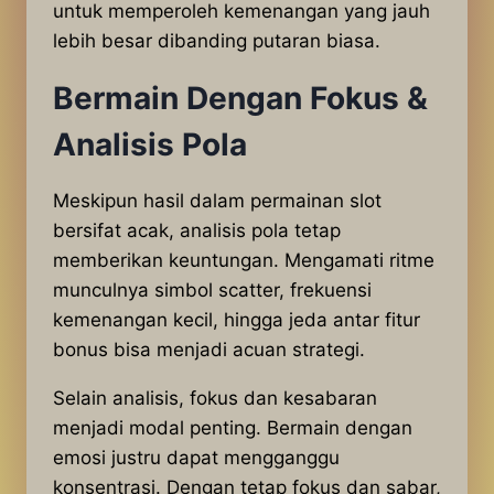
untuk memperoleh kemenangan yang jauh
lebih besar dibanding putaran biasa.
Bermain Dengan Fokus &
Analisis Pola
Meskipun hasil dalam permainan slot
bersifat acak, analisis pola tetap
memberikan keuntungan. Mengamati ritme
munculnya simbol scatter, frekuensi
kemenangan kecil, hingga jeda antar fitur
bonus bisa menjadi acuan strategi.
Selain analisis, fokus dan kesabaran
menjadi modal penting. Bermain dengan
emosi justru dapat mengganggu
konsentrasi. Dengan tetap fokus dan sabar,