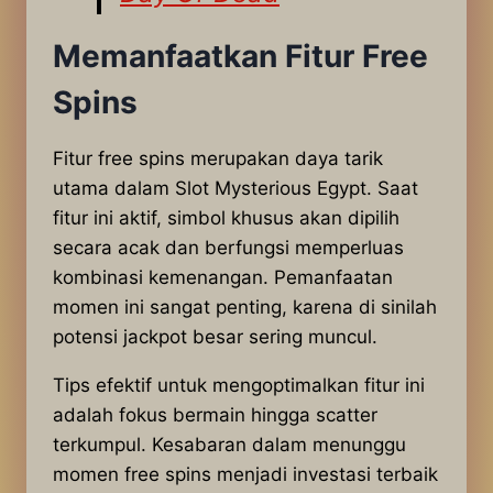
Memanfaatkan Fitur Free
Spins
Fitur free spins merupakan daya tarik
utama dalam Slot Mysterious Egypt. Saat
fitur ini aktif, simbol khusus akan dipilih
secara acak dan berfungsi memperluas
kombinasi kemenangan. Pemanfaatan
momen ini sangat penting, karena di sinilah
potensi jackpot besar sering muncul.
Tips efektif untuk mengoptimalkan fitur ini
adalah fokus bermain hingga scatter
terkumpul. Kesabaran dalam menunggu
momen free spins menjadi investasi terbaik