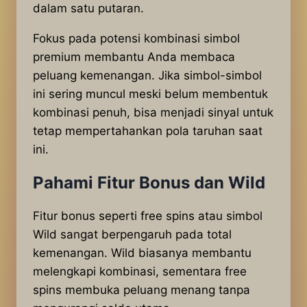
dalam satu putaran.
Fokus pada potensi kombinasi simbol
premium membantu Anda membaca
peluang kemenangan. Jika simbol-simbol
ini sering muncul meski belum membentuk
kombinasi penuh, bisa menjadi sinyal untuk
tetap mempertahankan pola taruhan saat
ini.
Pahami Fitur Bonus dan Wild
Fitur bonus seperti free spins atau simbol
Wild sangat berpengaruh pada total
kemenangan. Wild biasanya membantu
melengkapi kombinasi, sementara free
spins membuka peluang menang tanpa