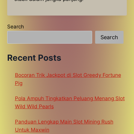
Search
Search
Recent Posts
Bocoran Trik Jackpot di Slot Greedy Fortune
Pig
Pola Ampuh Tingkatkan Peluang Menang Slot
Wild Wild Pearls
Panduan Lengkap Main Slot Mining Rush
Untuk Maxwin