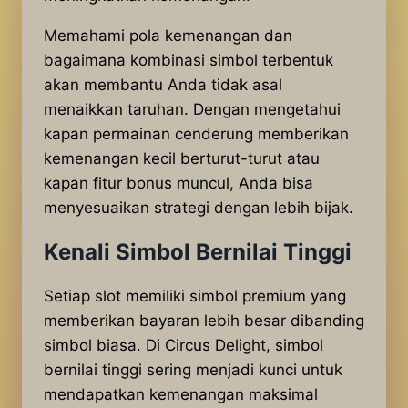
Memahami pola kemenangan dan
bagaimana kombinasi simbol terbentuk
akan membantu Anda tidak asal
menaikkan taruhan. Dengan mengetahui
kapan permainan cenderung memberikan
kemenangan kecil berturut-turut atau
kapan fitur bonus muncul, Anda bisa
menyesuaikan strategi dengan lebih bijak.
Kenali Simbol Bernilai Tinggi
Setiap slot memiliki simbol premium yang
memberikan bayaran lebih besar dibanding
simbol biasa. Di Circus Delight, simbol
bernilai tinggi sering menjadi kunci untuk
mendapatkan kemenangan maksimal