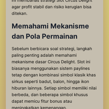
ini membahas strategi Slot Circus Delight
agar profit stabil dan risiko kerugian bisa
ditekan.
Memahami Mekanisme
dan Pola Permainan
Sebelum berbicara soal strategi, langkah
paling penting adalah memahami
mekanisme dasar Circus Delight. Slot ini
biasanya menggunakan sistem paylines
tetap dengan kombinasi simbol klasik khas
sirkus seperti badut, balon, hingga ikon
hiburan lainnya. Setiap simbol memiliki nilai
berbeda, dan beberapa simbol khusus
dapat memicu fitur bonus atau
meningkatkan kemenangan.