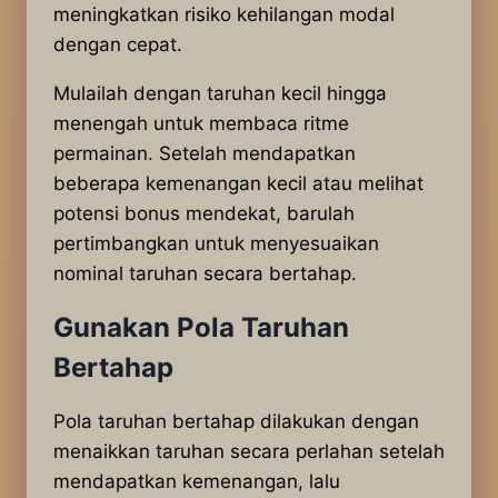
meningkatkan risiko kehilangan modal
dengan cepat.
Mulailah dengan taruhan kecil hingga
menengah untuk membaca ritme
permainan. Setelah mendapatkan
beberapa kemenangan kecil atau melihat
potensi bonus mendekat, barulah
pertimbangkan untuk menyesuaikan
nominal taruhan secara bertahap.
Gunakan Pola Taruhan
Bertahap
Pola taruhan bertahap dilakukan dengan
menaikkan taruhan secara perlahan setelah
mendapatkan kemenangan, lalu