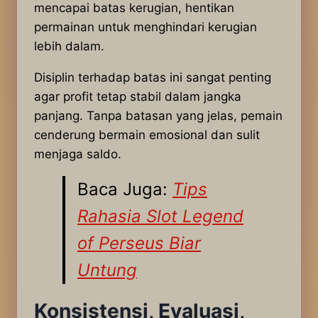
mencapai batas kerugian, hentikan
permainan untuk menghindari kerugian
lebih dalam.
Disiplin terhadap batas ini sangat penting
agar profit tetap stabil dalam jangka
panjang. Tanpa batasan yang jelas, pemain
cenderung bermain emosional dan sulit
menjaga saldo.
Baca Juga:
Tips
Rahasia Slot Legend
of Perseus Biar
Untung
Konsistensi, Evaluasi,