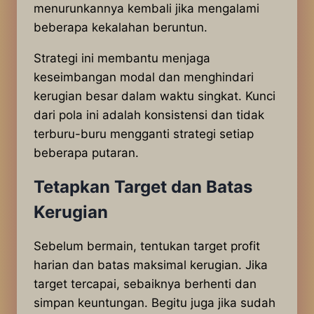
menurunkannya kembali jika mengalami
beberapa kekalahan beruntun.
Strategi ini membantu menjaga
keseimbangan modal dan menghindari
kerugian besar dalam waktu singkat. Kunci
dari pola ini adalah konsistensi dan tidak
terburu-buru mengganti strategi setiap
beberapa putaran.
Tetapkan Target dan Batas
Kerugian
Sebelum bermain, tentukan target profit
harian dan batas maksimal kerugian. Jika
target tercapai, sebaiknya berhenti dan
simpan keuntungan. Begitu juga jika sudah