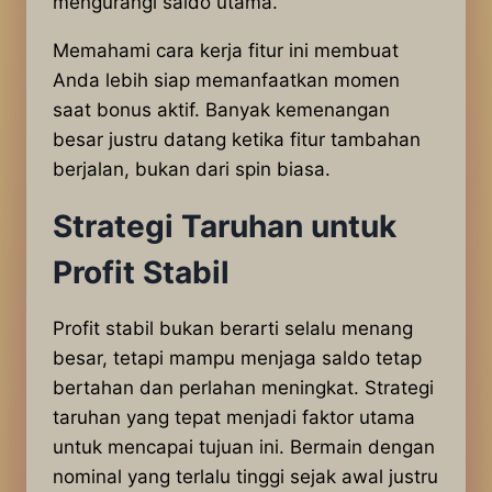
mengurangi saldo utama.
Memahami cara kerja fitur ini membuat
Anda lebih siap memanfaatkan momen
saat bonus aktif. Banyak kemenangan
besar justru datang ketika fitur tambahan
berjalan, bukan dari spin biasa.
Strategi Taruhan untuk
Profit Stabil
Profit stabil bukan berarti selalu menang
besar, tetapi mampu menjaga saldo tetap
bertahan dan perlahan meningkat. Strategi
taruhan yang tepat menjadi faktor utama
untuk mencapai tujuan ini. Bermain dengan
nominal yang terlalu tinggi sejak awal justru