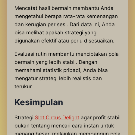
Mencatat hasil bermain membantu Anda
mengetahui berapa rata-rata kemenangan
dan kerugian per sesi. Dari data ini, Anda
bisa melihat apakah strategi yang
digunakan efektif atau perlu disesuaikan.
Evaluasi rutin membantu menciptakan pola
bermain yang lebih stabil. Dengan
memahami statistik pribadi, Anda bisa
mengatur strategi lebih realistis dan
terukur.
Kesimpulan
Strategi
Slot Circus Delight
agar profit stabil
bukan tentang mencari cara instan untuk
menang besar, melainkan membangun pola