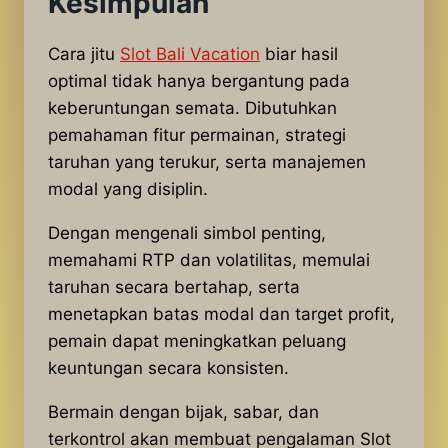
Kesimpulan
Cara jitu
Slot Bali Vacation
biar hasil
optimal tidak hanya bergantung pada
keberuntungan semata. Dibutuhkan
pemahaman fitur permainan, strategi
taruhan yang terukur, serta manajemen
modal yang disiplin.
Dengan mengenali simbol penting,
memahami RTP dan volatilitas, memulai
taruhan secara bertahap, serta
menetapkan batas modal dan target profit,
pemain dapat meningkatkan peluang
keuntungan secara konsisten.
Bermain dengan bijak, sabar, dan
terkontrol akan membuat pengalaman Slot