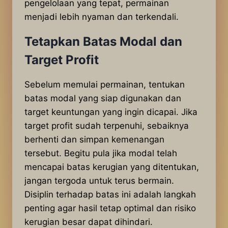
pengelolaan yang tepat, permainan
menjadi lebih nyaman dan terkendali.
Tetapkan Batas Modal dan
Target Profit
Sebelum memulai permainan, tentukan
batas modal yang siap digunakan dan
target keuntungan yang ingin dicapai. Jika
target profit sudah terpenuhi, sebaiknya
berhenti dan simpan kemenangan
tersebut. Begitu pula jika modal telah
mencapai batas kerugian yang ditentukan,
jangan tergoda untuk terus bermain.
Disiplin terhadap batas ini adalah langkah
penting agar hasil tetap optimal dan risiko
kerugian besar dapat dihindari.