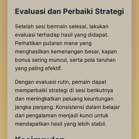
Evaluasi dan Perbaiki Strategi
Setelah sesi bermain selesai, lakukan
evaluasi terhadap hasil yang didapat.
Perhatikan putaran mana yang
menghasilkan kemenangan besar, kapan
bonus sering muncul, serta pola taruhan
yang paling efektif.
Dengan evaluasi rutin, pemain dapat
memperbaiki strategi di sesi berikutnya
dan meningkatkan peluang keuntungan
jangka panjang. Konsistensi dalam belajar
dari pengalaman menjadi kunci untuk
mendapatkan hasil yang lebih stabil.