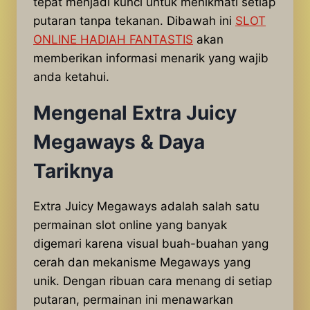
tepat menjadi kunci untuk menikmati setiap
putaran tanpa tekanan. Dibawah ini
SLOT
ONLINE HADIAH FANTASTIS
akan
memberikan informasi menarik yang wajib
anda ketahui.
Mengenal
Extra Juicy
Megaways
& Daya
Tariknya
Extra Juicy Megaways adalah salah satu
permainan slot online yang banyak
digemari karena visual buah-buahan yang
cerah dan mekanisme Megaways yang
unik. Dengan ribuan cara menang di setiap
putaran, permainan ini menawarkan