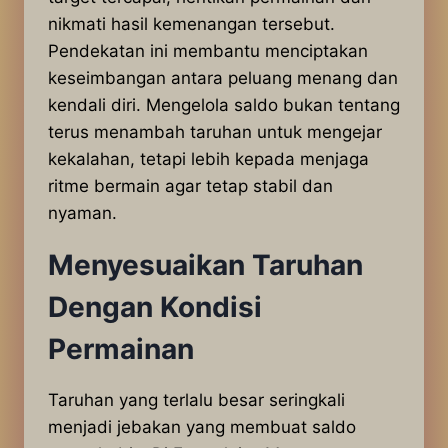
nikmati hasil kemenangan tersebut.
Pendekatan ini membantu menciptakan
keseimbangan antara peluang menang dan
kendali diri. Mengelola saldo bukan tentang
terus menambah taruhan untuk mengejar
kekalahan, tetapi lebih kepada menjaga
ritme bermain agar tetap stabil dan
nyaman.
Menyesuaikan Taruhan
Dengan Kondisi
Permainan
Taruhan yang terlalu besar seringkali
menjadi jebakan yang membuat saldo