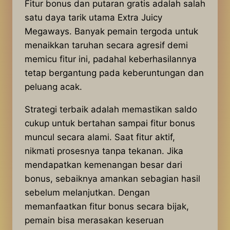
Fitur bonus dan putaran gratis adalah salah
satu daya tarik utama Extra Juicy
Megaways. Banyak pemain tergoda untuk
menaikkan taruhan secara agresif demi
memicu fitur ini, padahal keberhasilannya
tetap bergantung pada keberuntungan dan
peluang acak.
Strategi terbaik adalah memastikan saldo
cukup untuk bertahan sampai fitur bonus
muncul secara alami. Saat fitur aktif,
nikmati prosesnya tanpa tekanan. Jika
mendapatkan kemenangan besar dari
bonus, sebaiknya amankan sebagian hasil
sebelum melanjutkan. Dengan
memanfaatkan fitur bonus secara bijak,
pemain bisa merasakan keseruan