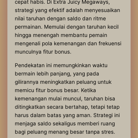
cepat habis. Di Extra Juicy Megaways,
strategi yang efektif adalah menyesuaikan
nilai taruhan dengan saldo dan ritme
permainan. Memulai dengan taruhan kecil
hingga menengah membantu pemain
mengenali pola kemenangan dan frekuensi
munculnya fitur bonus.
Pendekatan ini memungkinkan waktu
bermain lebih panjang, yang pada
gilirannya meningkatkan peluang untuk
memicu fitur bonus besar. Ketika
kemenangan mulai muncul, taruhan bisa
ditingkatkan secara bertahap, tetapi tetap
harus dalam batas yang aman. Strategi ini
menjaga saldo sekaligus memberi ruang
bagi peluang menang besar tanpa stres.