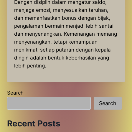
Dengan disiplin dalam mengatur saldo,
menjaga emosi, menyesuaikan taruhan,
dan memanfaatkan bonus dengan bijak,
pengalaman bermain menjadi lebih santai
dan menyenangkan. Kemenangan memang
menyenangkan, tetapi kemampuan
menikmati setiap putaran dengan kepala
dingin adalah bentuk keberhasilan yang
lebih penting.
Search
Search
Recent Posts